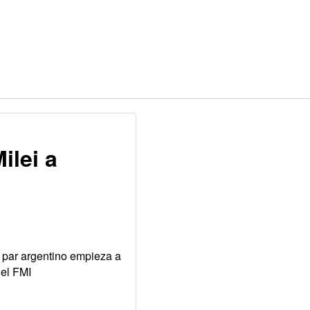
ilei a
u par argentino empieza a
 el FMI