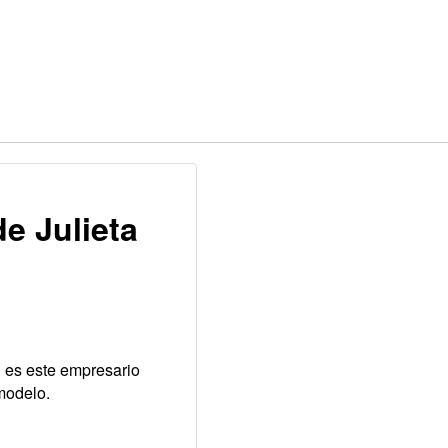
e Julieta
n es este empresario
 modelo.