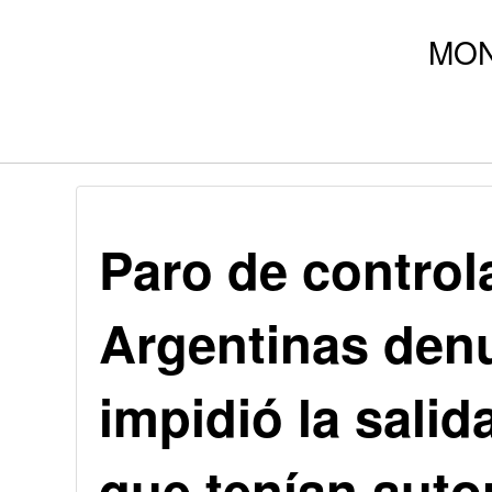
Paro de control
Argentinas den
impidió la sali
que tenían auto