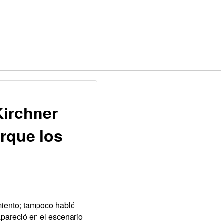
Kirchner
orque los
miento; tampoco habló
pareció en el escenario