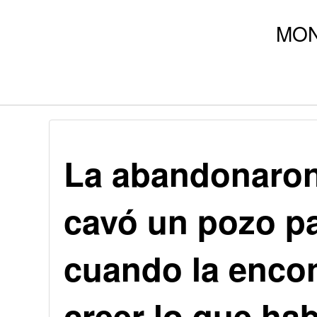
La abandonaron 
cavó un pozo pa
cuando la enco
creer lo que hab