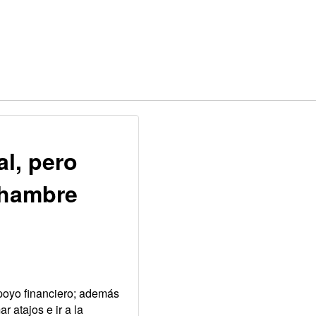
al, pero
 hambre
poyo financiero; además
r atajos e ir a la