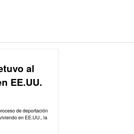
etuvo al
 en EE.UU.
 proceso de deportación
viviendo en EE.UU., la