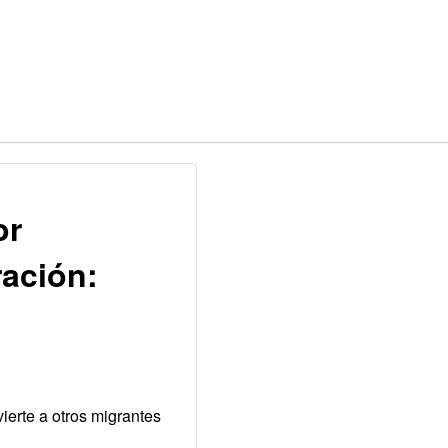
or
ación:
erte a otros migrantes