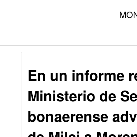
En un informe r
Ministerio de S
bonaerense advi
de Milei a More