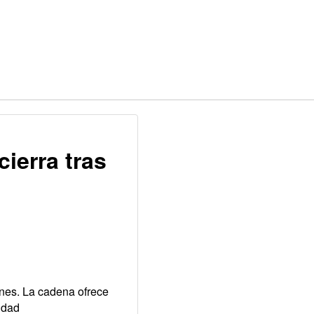
ierra tras
n
ones. La cadena ofrece
idad