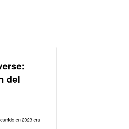
verse:
n del
ocurrido en 2023 era