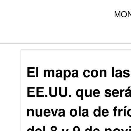
El mapa con las
EE.UU. que ser
nueva ola de frí
del 8 y 9 de no