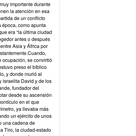
 muy importante durante
enen la atención en esa
artida de un conflicto
sa época, como apunta
que era “la última ciudad
acogedor antes o después
entre Asia y África por
onstantemente.Cuando,
de ocupación, se convirtió
estuvo preso el bíblico
lo, y donde murió al
 israelita David y de los
rande, fundador del
rotar desde su ascensión
ontículo en el que
rímetro, ya llevaba más
ndo un ejército de unos
do una cadena de
a Tiro, la ciudad-estado