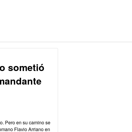
no sometió
omandante
to. Pero en su camino se
romano Flavio Arriano en