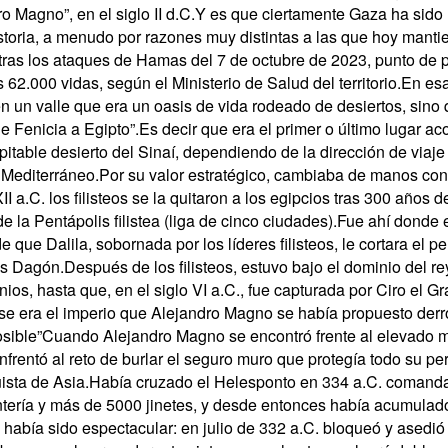
o Magno”, en el siglo II d.C.Y es que ciertamente Gaza ha sido
istoria, a menudo por razones muy distintas a las que hoy manti
 tras los ataques de Hamas del 7 de octubre de 2023, punto de p
62.000 vidas, según el Ministerio de Salud del territorio.En e
n un valle que era un oasis de vida rodeado de desiertos, sino 
e Fenicia a Egipto”.Es decir que era el primer o último lugar 
pitable desierto del Sinaí, dependiendo de la dirección de viaje 
e Mediterráneo.Por su valor estratégico, cambiaba de manos c
II a.C. los filisteos se la quitaron a los egipcios tras 300 años 
e la Pentápolis filistea (liga de cinco ciudades).Fue ahí donde 
ue Dalila, sobornada por los líderes filisteos, le cortara el pe
os Dagón.Después de los filisteos, estuvo bajo el dominio del rey
onios, hasta que, en el siglo VI a.C., fue capturada por Ciro el G
ese era el imperio que Alejandro Magno se había propuesto der
osible”Cuando Alejandro Magno se encontró frente al elevado m
rentó al reto de burlar el seguro muro que protegía todo su pe
ista de Asia.Había cruzado el Helesponto en 334 a.C. comanda
ntería y más de 5000 jinetes, y desde entonces había acumula
 había sido espectacular: en julio de 332 a.C. bloqueó y asedió 