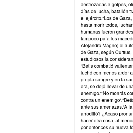
destrozadas a golpes, ot
días de lucha, batallón t
el ejército.“Los de Gaza
hasta morir todos, lucha
humanas fueron grandes,
tampoco para los macedoni
Alejandro Magno) el auto
de Gaza, según Curtius, 
estudiosos la considera
“Betis combatió valiente
luchó con menos ardor a
propia sangre y en la sa
era, se dejó llevar de un
enemigo.”‘No morirás com
contra un enemigo‘.“Betis
ante sus amenazas.“A la 
arrodilló? ¿Acaso pronun
hacer otra cosa, al meno
por entonces su nueva fo