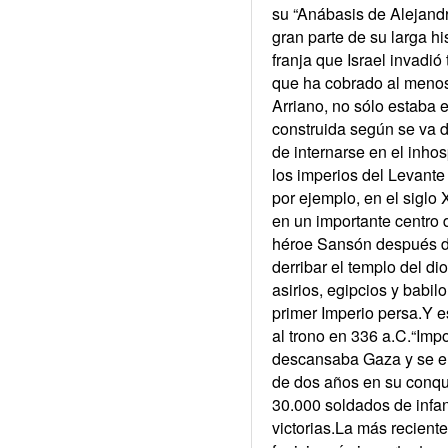
su “Anábasis de Alejandr
gran parte de su larga h
franja que Israel invadió
que ha cobrado al menos 
Arriano, no sólo estaba e
construida según se va d
de internarse en el inhos
los imperios del Levant
por ejemplo, en el siglo X
en un importante centro d
héroe Sansón después de q
derribar el templo del di
asirios, egipcios y babil
primer Imperio persa.Y 
al trono en 336 a.C.“Imp
descansaba Gaza y se enf
de dos años en su conqu
30.000 soldados de infa
victorias.La más reciente