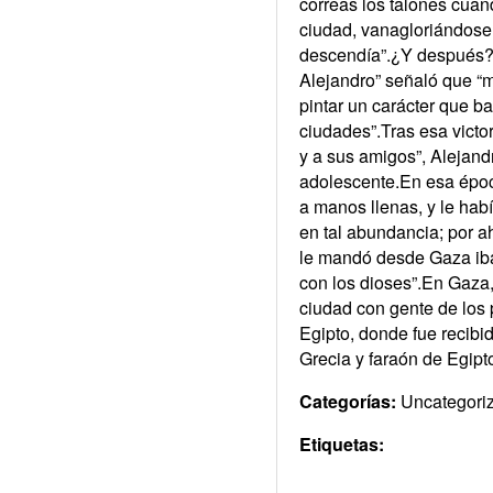
correas los talones cuand
ciudad, vanagloriándose e
descendía”.¿Y después?Pue
Alejandro” señaló que “
pintar un carácter que b
ciudades”.Tras esa victo
y a sus amigos”, Alejand
adolescente.En esa época
a manos llenas, y le ha
en tal abundancia; por a
le mandó desde Gaza iba
con los dioses”.En Gaza,
ciudad con gente de los 
Egipto, donde fue recibi
Grecia y faraón de Egipt
Categorías:
Uncategori
Etiquetas: