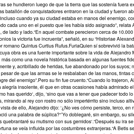
ras se hundieron luego de que la tierra que las sostenía fuera e
ras batallón de conquistadores entraron en la ciudad y fueron ab
, incluso cuando ya su ciudad estaba en manos del enemigo, co
ndo cada uno en el puesto que les había sido asignado”, relata 
 de lado y lado.“En aquel combate perecieron cerca de 10.000 
os la victoria fue incruenta”, señaló, en su “Historiae Alexand
r romano Quintus Curtius Rufus.FuriaQuien sí sobrevivió la bat
cuya obra es una fuente importante sobre la vida de Alejandro
n más como una novela histórica basada en algunas fuentes fi
mente y, acribillado de heridas, fue abandonado por los suyos; n
 pesar de que las armas se le resbalaban de las manos, tintas
ngre del enemigo”.Pero su fin fue cruento.“Cuando lo trajeron, 
a alegría insolente, él que en otras ocasiones había admirado el
o has querido‘, dijo, ‘sino que vas a tener que padecer todo l
, mirando al rey con rostro no sólo impertérrito sino incluso alt
vista de ello, Alejandro dijo: ‘¿No ves cómo persiste, terco, en
ció una palabra de súplica?“’Yo doblegaré, sin embargo, su sil
s quebrantaré su mutismo con sus gemidos‘.“Después su ira se 
rtuna se veía influida por las costumbres extranjeras.“A Betis s