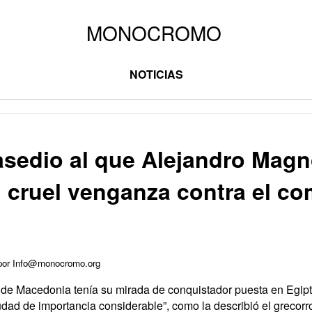
NOTICIAS
 asedio al que Alejandro Mag
u cruel venganza contra el c
 por Info@monocromo.org
I de Macedonia tenía su mirada de conquistador puesta en Egip
udad de importancia considerable”, como la describió el grecor