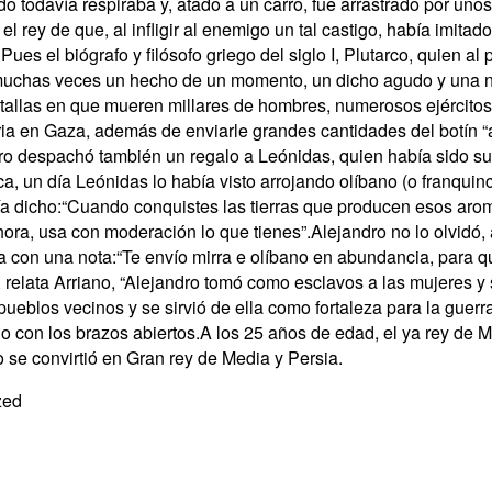
o todavía respiraba y, atado a un carro, fue arrastrado por unos
l rey de que, al infligir al enemigo un tal castigo, había imitad
s el biógrafo y filósofo griego del siglo I, Plutarco, quien al 
muchas veces un hecho de un momento, un dicho agudo y una n
atallas en que mueren millares de hombres, numerosos ejércitos 
ria en Gaza, además de enviarle grandes cantidades del botín “
ro despachó también un regalo a Leónidas, quien había sido su
, un día Leónidas lo había visto arrojando olíbano (o franquinci
bía dicho:“Cuando conquistes las tierras que producen esos ar
hora, usa con moderación lo que tienes”.Alejandro no lo olvidó,
 con una nota:“Te envío mirra e olíbano en abundancia, para q
 relata Arriano, “Alejandro tomó como esclavos a las mujeres y s
pueblos vecinos y se sirvió de ella como fortaleza para la guerr
do con los brazos abiertos.A los 25 años de edad, el ya rey d
o se convirtió en Gran rey de Media y Persia.
zed