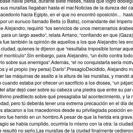
 base naval persa, durante siete meses, hasta que logró dobleg
sus murallas llegaban hasta el mar.Noticias de la dureza del cas
macedonio hacia Egipto, en el que no encontró oposición… hast
or un eunuco llamado Betis (o Batis), comandante del Imperio 
le Alejandro, requirió “los servicios de unos mercenarios árabes
para un largo asedio”, relata Arriano, “confiando en que (Gaza
a fue también la opinión de aquellos a los que Alejandro les enc
 ciudad, quienes le dijeron que “resultaba imposible tomar aque
el montículo”.Sin embargo, para Alejandro, “un éxito contra todo
io sobre sus enemigos”.Además, “el no conquistarla sería mot
gos y el propio (rey persa) Darío”.PresagioDecidido, Alejandro 
er las máquinas de asalto a la altura de las murallas, y mandó a
 cuando estaba por ofrecer un sacrificio a los dioses, “un pájar
el altar dejó caer sobre su cabeza una piedra que entre su par
ivino predilecto sobre qué presagiaba tal acontecimiento, y la 
udad, pero tú deberás tener una extrema precaución en el día 
 atacaron a los macedonios desde su privilegiada posición en la
pero fue herido en un hombro.A pesar de que la herida era grav
agio se había cumplido, ocurriría lo mismo con la otra: la ciudad
 resultó no serlo.Las murallas de la ciudad finalmente cedieron