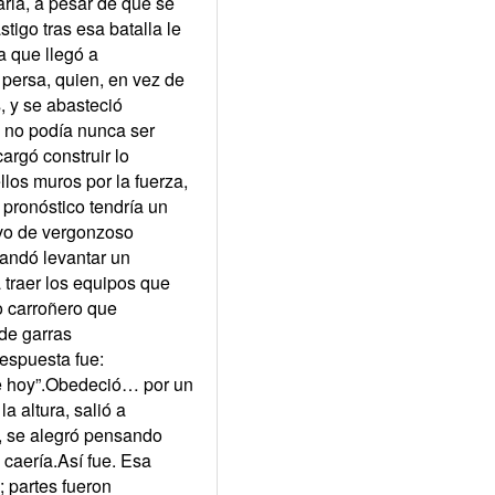
arla, a pesar de que se
tigo tras esa batalla le
a que llegó a
persa, quien, en vez de
, y se abasteció
) no podía nunca ser
argó construir lo
llos muros por la fuerza,
 pronóstico tendría un
ivo de vergonzoso
mandó levantar un
 traer los equipos que
o carroñero que
 de garras
respuesta fue:
de hoy”.Obedeció… por un
 altura, salió a
e, se alegró pensando
 caería.Así fue. Esa
; partes fueron