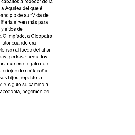
 caballos alrededor de la
o a Aquiles del que él
principio de su “Vida de
iñería sirven más para
y sitios de
a Olimpíade, a Cleopatra
 tutor cuando era
enso) al fuego del altar
omas, podrás quemarlos
 así que ese regalo que
ue dejes de ser tacaño
us hijos, repobló la
a”.Y siguió su camino a
e Macedonia, hegemón de