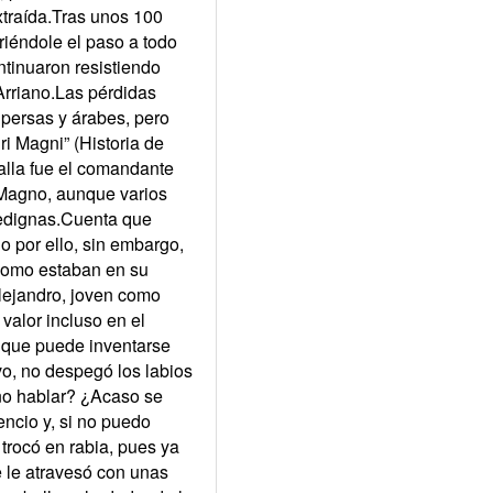
xtraída.Tras unos 100
riéndole el paso a todo
ntinuaron resistiendo
Arriano.Las pérdidas
persas y árabes, pero
ri Magni” (Historia de
alla fue el comandante
 Magno, aunque varios
dedignas.Cuenta que
o por ello, sin embargo,
 como estaban en su
Alejandro, joven como
 valor incluso en el
o que puede inventarse
ivo, no despegó los labios
 no hablar? ¿Acaso se
encio y, si no puedo
trocó en rabia, pues ya
e le atravesó con unas