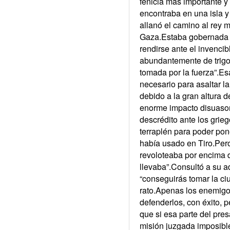
fenicia más importante y
encontraba en una isla y 
allanó el camino al rey 
Gaza.Estaba gobernada p
rendirse ante el invencib
abundantemente de trigo 
tomada por la fuerza”.Es
necesario para asaltar la
debido a la gran altura d
enorme impacto disuasor
descrédito ante los grie
terraplén para poder pon
había usado en Tiro.Pero
revoloteaba por encima d
llevaba”.Consultó a su ad
“conseguirás tomar la ci
rato.Apenas los enemigos
defenderlos, con éxito, 
que si esa parte del pres
misión juzgada imposible