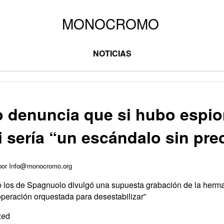
NOTICIAS
o denuncia que si hubo espio
i sería “un escándalo sin pr
 por Info@monocromo.org
ró los de Spagnuolo divulgó una supuesta grabación de la herma
operación orquestada para desestabilizar”
zed