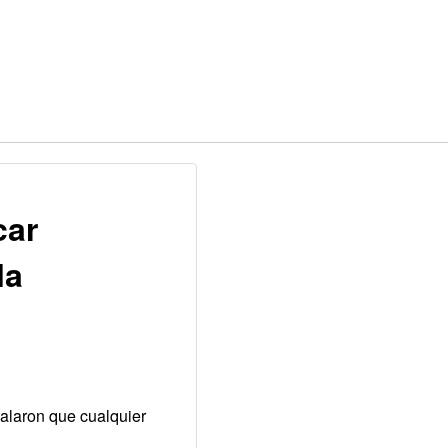
car
la
ñalaron que cualquier