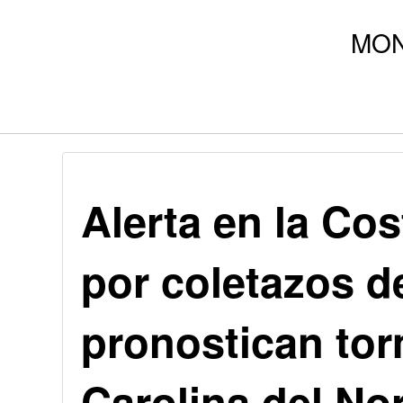
Alerta en la Co
por coletazos d
pronostican tor
Carolina del No