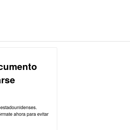
ocumento
arse
s estadounidenses.
rmate ahora para evitar